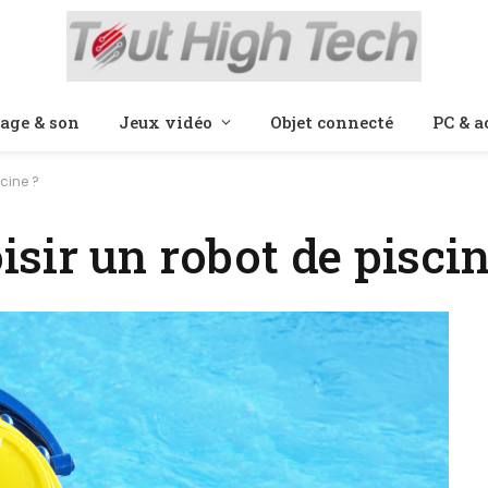
age & son
Jeux vidéo
Objet connecté
PC & a
cine ?
sir un robot de piscin