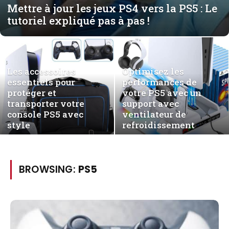
Mettre à jour les jeux PS4 vers la PS5 : Le
tutoriel expliqué pas à pas !
Les accessoires
Optimisez les
essentiels pour
performances de
protéger et
votre PS5 avec un
transporter votre
support avec
console PS5 avec
ventilateur de
style
refroidissement
BROWSING:
PS5