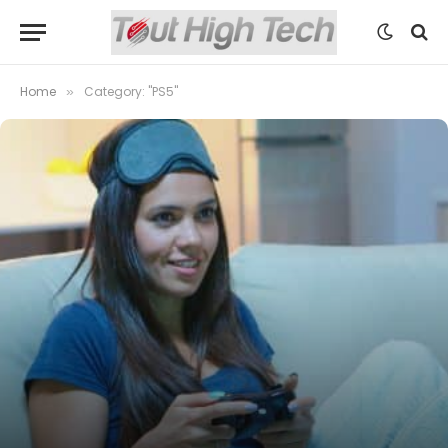
Home
Category: "PS5"
»