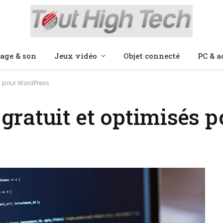
age & son
Jeux vidéo
Objet connecté
PC & a
s pour WordPress
ratuit et optimisés p