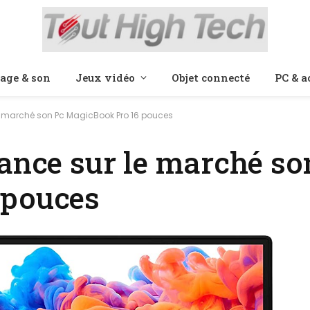
age & son
Jeux vidéo
Objet connecté
PC & a
le marché son Pc MagicBook Pro 16 pouces
lance sur le marché so
 pouces