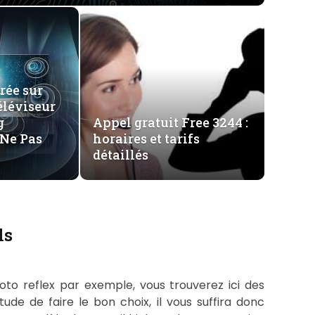
rée sur
éléviseur
g
Appel gratuit Free 3244 :
Ne Pas
horaires et tarifs
détaillés
ls
oto reflex par exemple, vous trouverez ici des
ude de faire le bon choix, il vous suffira donc