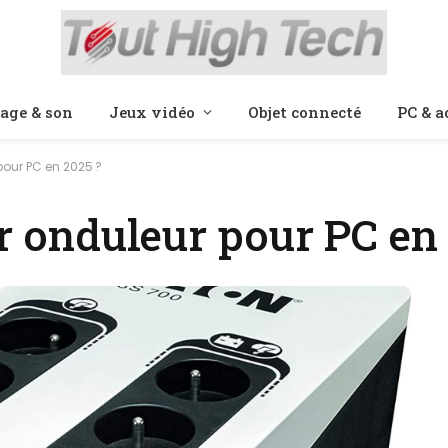
age & son
Jeux vidéo
Objet connecté
PC & a
 pour PC en 2025 ?
ur onduleur pour PC en