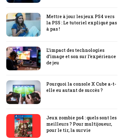
Mettre à jour les jeux PS4 vers
la PS5 : Le tutoriel expliqué pas
à pas !
L’impact des technologies
d’image et son sur l’expérience
de jeu
Pourquoi la console X Cube a-t-
elle eu autant de succès ?
Jeux zombie ps4 : quels sont les
meilleurs ? Pour multijoueur,
pour le tir, la survie