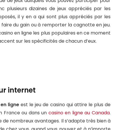
e de jeux auxquels vous pouvez participer pour
nc plusieurs dizaines de jeux appréciés par les
posés, il y en a qui sont plus appréciés par les
 à faire du gain ou à remporter la cagnotte en jeu.
casino en ligne les plus populaires en ce moment
accent sur les spécificités de chacun d’eux.
ur internet
en ligne
est le jeu de casino qui attire le plus de
en France ou dans un
casino en ligne au Canada
.
de de nombreux avantages. Il s’adapte très bien à
de chez vous, quand vous pouvez et à n’importe