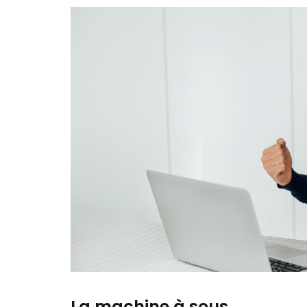
La machine à sous