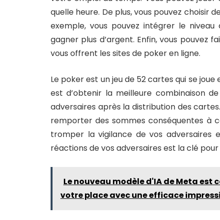
quelle heure. De plus, vous pouvez choisir d
exemple, vous pouvez intégrer le niveau 
gagner plus d’argent. Enfin, vous pouvez 
vous offrent les sites de poker en ligne.
Le poker est un jeu de 52 cartes qui se joue e
est d’obtenir la meilleure combinaison d
adversaires après la distribution des carte
remporter des sommes conséquentes à ce j
tromper la vigilance de vos adversaires e
réactions de vos adversaires est la clé pour
Le nouveau modèle d'IA de Meta est c
votre place avec une efficace impress