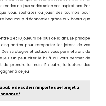
es modes de jeux variés selon vos aspirations. Par
que vous souhaitez ou jouer des tournois pour
faire beaucoup d’économies grâce aux bonus que
ntre 2 et 10 joueurs de plus de 18 ans. Le principe
e cinq cartes pour remporter les jetons de vos
s. Des stratégies et astuces vous permettront de
eu. On peut citer le bluff qui vous permet de
t de prendre la main. En outre, la lecture des
 gagner à ce jeu.
apable de coder n'importe quel projet à
ionnante !