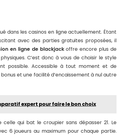
oué dans les casinos en ligne actuellement. Étant
citant avec des parties gratuites proposées, il
ion en ligne de blackjack
offre encore plus de
physiques. C’est donc à vous de choisir le style
ent possible. Accessible à tout moment et de
 bonus et une facilité d’encaissement à nul autre
paratif expert pour faire le bon choix
 celle qui bat le croupier sans dépasser 21. Le
avec 6 joueurs au maximum pour chaque partie.