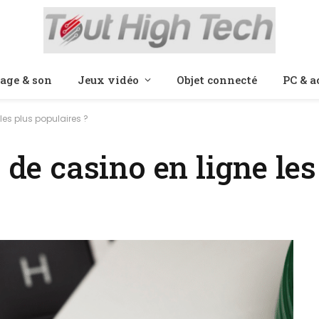
age & son
Jeux vidéo
Objet connecté
PC & a
 les plus populaires ?
 de casino en ligne les