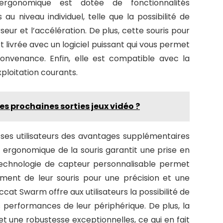
ergonomique est dotée de fonctionnalités
u niveau individuel, telle que la possibilité de
rseur et l’accélération. De plus, cette souris pour
t livrée avec un logiciel puissant qui vous permet
nvenance. Enfin, elle est compatible avec la
ploitation courants.
es prochaines sorties jeux vidéo ?
ses utilisateurs des avantages supplémentaires
 ergonomique de la souris garantit une prise en
 technologie de capteur personnalisable permet
ment de leur souris pour une précision et une
ccat Swarm offre aux utilisateurs la possibilité de
 performances de leur périphérique. De plus, la
et une robustesse exceptionnelles, ce qui en fait