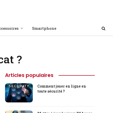
ccessoires
Smartphone
cat ?
Articles populaires
Comment jouer en ligne en
toute sécurité ?