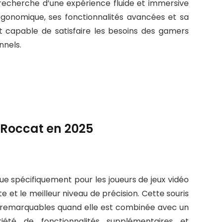
a recherche d’une expérience fluide et immersive
rgonomique, ses fonctionnalités avancées et sa
st capable de satisfaire les besoins des gamers
nnels.
 Roccat en 2025
ue spécifiquement pour les joueurs de jeux vidéo
et le meilleur niveau de précision. Cette souris
 remarquables quand elle est combinée avec un
été de fonctionnalités supplémentaires et