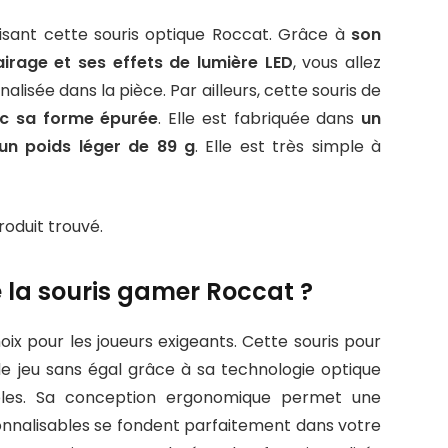
lisant cette souris optique Roccat. Grâce à
son
airage et ses effets de lumière LED
, vous allez
lisée dans la pièce. Par ailleurs, cette souris de
ec sa forme épurée
. Elle est fabriquée dans
un
n poids léger de 89 g
. Elle est très simple à
oduit trouvé.
 la souris gamer Roccat ?
ix pour les joueurs exigeants. Cette souris pour
de jeu sans égal grâce à sa technologie optique
les. Sa conception ergonomique permet une
sonnalisables se fondent parfaitement dans votre