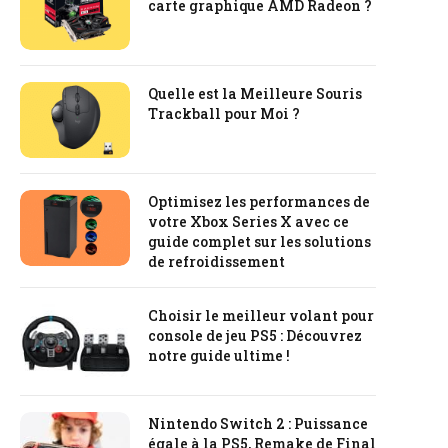
carte graphique AMD Radeon ?
Quelle est la Meilleure Souris
Trackball pour Moi ?
Optimisez les performances de
votre Xbox Series X avec ce
guide complet sur les solutions
de refroidissement
Choisir le meilleur volant pour
console de jeu PS5 : Découvrez
notre guide ultime !
Nintendo Switch 2 : Puissance
égale à la PS5, Remake de Final