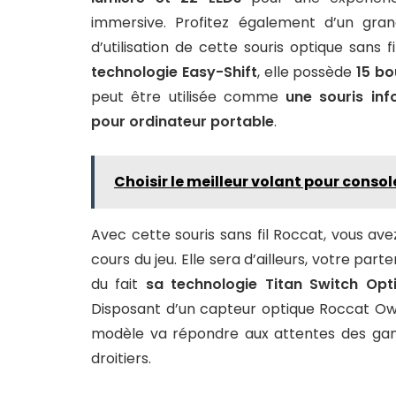
immersive. Profitez également d’un gran
d’utilisation de cette souris optique sans f
technologie Easy-Shift
, elle possède
15 bo
peut être utilisée comme
une souris inf
pour ordinateur portable
.
Choisir le meilleur volant pour consol
Avec cette souris sans fil Roccat, vous ave
cours du jeu. Elle sera d’ailleurs, votre pa
du fait
sa technologie Titan Switch Opti
Disposant d’un capteur optique Roccat 
modèle va répondre aux attentes des game
droitiers.