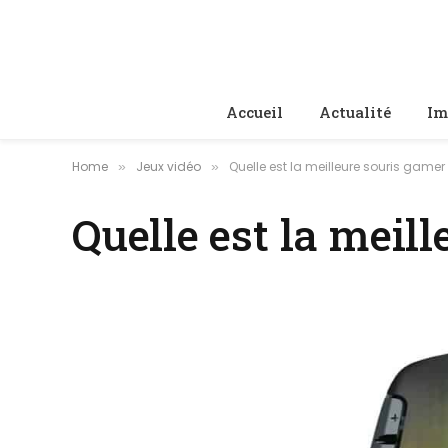
Accueil
Actualité
Im
Home
Jeux vidéo
Quelle est la meilleure souris game
»
»
Quelle est la meil