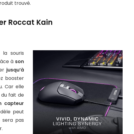
oduit trouvé.
mer Roccat Kain
 la souris
râce à
son
ser
jusqu’à
ez booster
. Car elle
du fait de
 capteur
dèle peut
e sera pas
r.