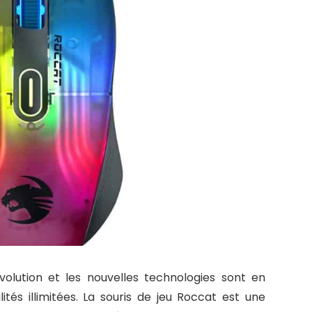
olution et les nouvelles technologies sont en
lités illimitées. La souris de jeu Roccat est une