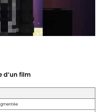
e d’un film
t
augmentée