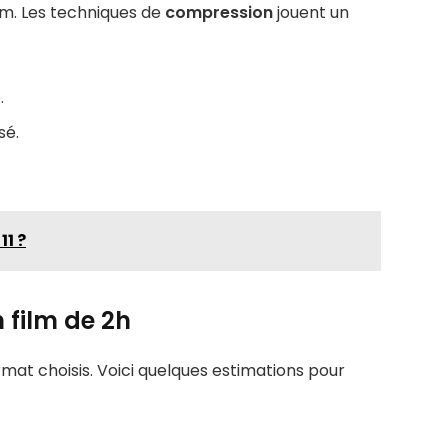
film. Les techniques de
compression
jouent un
.
sé.
11 ?
n film de 2h
ormat choisis. Voici quelques estimations pour