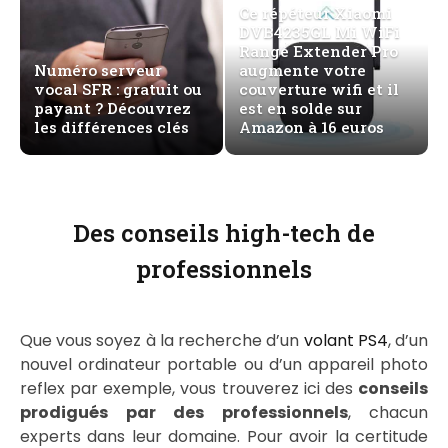
Ce répéteur Xiaomi
DVB4235GL Mi WiFi
Range Extender Pro
Numéro serveur
augmente votre
vocal SFR : gratuit ou
couverture wifi et il
payant ? Découvrez
est en solde sur
les différences clés
Amazon à 16 euros
Des conseils high-tech de
professionnels
Que vous soyez à la recherche d’un
volant PS4
, d’un
nouvel ordinateur portable ou d’un appareil photo
reflex par exemple, vous trouverez ici des
conseils
prodigués par des professionnels
, chacun
experts dans leur domaine. Pour avoir la certitude