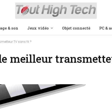
age & son
Jeux vidéo
Objet connecté
PC & a
metteur TV sans fil ?
e meilleur transmett