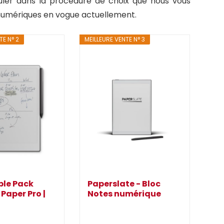
auler dans la procédure de choix que nous vous
 numériques en vogue actuellement.
TE N° 2
MEILLEURE VENTE N° 3
ble Pack
Paperslate - Bloc
 Paper Pro |
Notes numérique
..
Blanc...