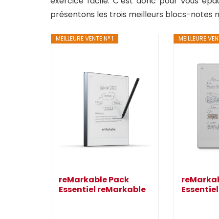
exercice facile. C’est donc pour vous ép
présentons les trois meilleurs blocs-notes
MEILLEURE VENTE N° 1
MEILLEURE VEN
reMarkable Pack
reMarka
Essentiel reMarkable
Essentiel
2 | Tablette...
Tablette.