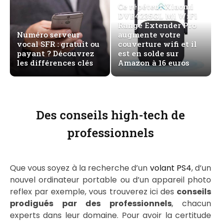
Ce répéteur Xiaomi
DVB4235GL Mi WiFi
Range Extender Pro
Numéro serveur
augmente votre
vocal SFR : gratuit ou
couverture wifi et il
payant ? Découvrez
est en solde sur
les différences clés
Amazon à 16 euros
Des conseils high-tech de
professionnels
Que vous soyez à la recherche d’un
volant PS4
, d’un
nouvel ordinateur portable ou d’un appareil photo
reflex par exemple, vous trouverez ici des
conseils
prodigués par des professionnels
, chacun
experts dans leur domaine. Pour avoir la certitude