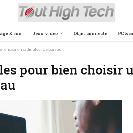
age & son
Jeux vidéo
Objet connecté
PC & a
en choisir un ordinateur de bureau
les pour bien choisir 
eau