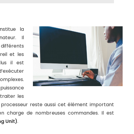
stitue la
ateur. Il
différents
eil et les
us il est
d’exécuter
complexes.
 puissance
raiter les
u processeur reste aussi cet élément important
 en charge de nombreuses commandes. Il est
g Unit)
.