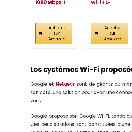
1000 Mbps, 1
WiFi TL-
Port Gigabit et
WPA7617,
Prise...
AV1000 Mbps...
Acheter
Acheter
sur
sur
Amazon
Amazon
Les systèmes Wi-Fi proposé
Google et
Netgear
sont de géants du mon
son côté, une solution pour avoir une connex
vous.
Google propose son Google Wi-Fi, tandis q
Ces deux solutions sont constituées d’une 