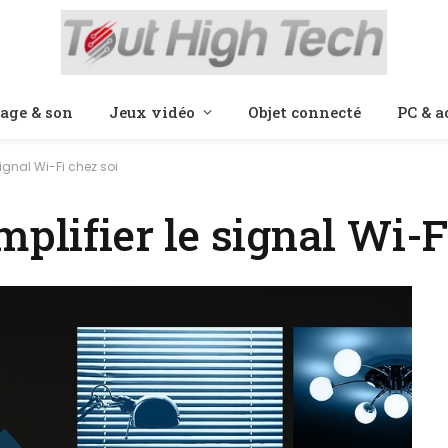
age & son
Jeux vidéo
Objet connecté
PC & a
signal Wi-Fi chez soi
mplifier le signal Wi-F