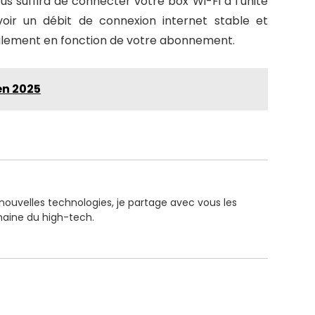
vous suffira de connecter votre box Wi-Fi à l’unité
voir un débit de connexion internet stable et
malement en fonction de votre abonnement.
 en 2025
 nouvelles technologies, je partage avec vous les
maine du high-tech.