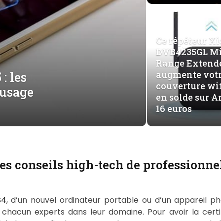
Ce répéteur X
DVB4235GL Mi
Range Extende
augmente vot
: les
couverture wifi
 usage
en solde sur 
16 euros
es conseils high-tech de professionne
S4
, d’un nouvel ordinateur portable ou d’un appareil ph
, chacun experts dans leur domaine. Pour avoir la certit