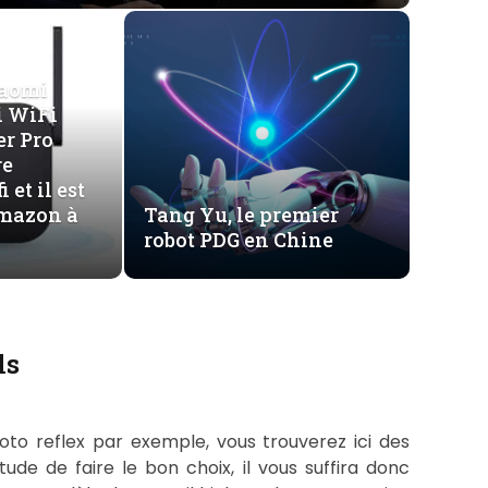
iaomi
 WiFi
r Pro
re
 et il est
Amazon à
Tang Yu, le premier
robot PDG en Chine
ls
oto reflex par exemple, vous trouverez ici des
ude de faire le bon choix, il vous suffira donc