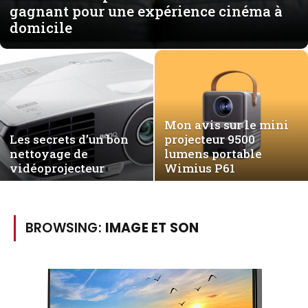
gagnant pour une expérience cinéma à
domicile
Mon avis sur le mini
Les secrets d’un bon
projecteur 9500
nettoyage de
lumens portable
vidéoprojecteur
Wimius P61
BROWSING:
IMAGE ET SON